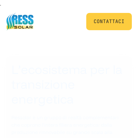
.
CONTATTACI
L
’
e
c
o
s
i
s
t
e
m
a
p
e
r
l
a
t
r
a
n
s
i
z
i
o
n
e
e
n
e
r
g
e
t
i
c
a
Ressolar è un gruppo di realtà complementari
che coprono l'intera filiera energetica: dalla
produzione rinnovabile su grande scala alla