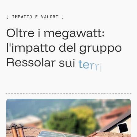
[ IMPATTO E VALORI ]
O
l
t
r
e
i
m
e
g
a
w
a
t
t
:
l
'
i
m
p
a
t
t
o
d
e
l
g
r
u
p
p
o
R
e
s
s
o
l
a
r
s
u
i
t
e
r
r
i
t
o
r
i