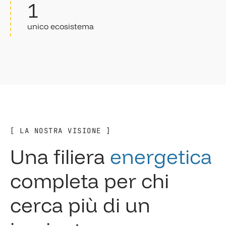
1
unico ecosistema
[ LA NOSTRA VISIONE ]
U
n
a
f
i
l
i
e
r
a
e
n
e
r
g
e
t
i
c
a
c
o
m
p
l
e
t
a
p
e
r
c
h
i
c
e
r
c
a
p
i
ù
d
i
u
n