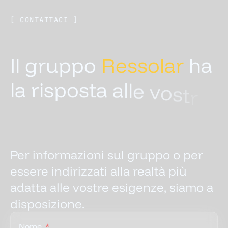
[ CONTATTACI ]
I
l
g
r
u
p
p
o
R
e
s
s
o
l
a
r
h
a
l
a
r
i
s
p
o
s
t
a
a
l
l
e
v
o
s
t
r
e
e
s
i
g
e
n
z
e
e
n
e
r
g
e
t
i
c
h
e
Per informazioni sul gruppo o per
essere indirizzati alla realtà più
adatta alle vostre esigenze, siamo a
disposizione.
Nome