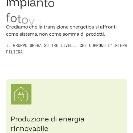
i
m
p
i
a
n
t
o
f
o
t
o
v
o
l
t
a
i
c
o
.
Crediamo che la transizione energetica si affronti
come sistema, non come somma di prodotti.
IL GRUPPO OPERA SU TRE LIVELLI CHE COPRONO L'INTERA
FILIERA.
Produzione di energia
rinnovabile