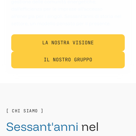
gestione delle comunità energetiche,
dall'efficienza per le imprese all'accesso
all'energia per i singoli. Sessant'anni di storia nel
settore, un modello pensato per il presente.
LA NOSTRA VISIONE
IL NOSTRO GRUPPO
[ CHI SIAMO ]
S
e
s
s
a
n
t
'
a
n
n
i
n
e
l