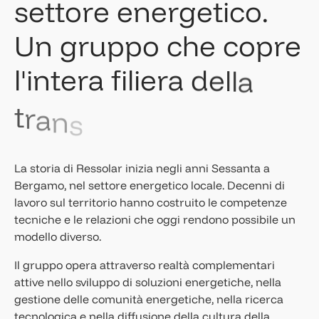
s
e
t
t
o
r
e
e
n
e
r
g
e
t
i
c
o
.
U
n
g
r
u
p
p
o
c
h
e
c
o
p
r
e
l
'
i
n
t
e
r
a
f
i
l
i
e
r
a
d
e
l
l
a
t
r
a
n
s
i
z
i
o
n
e
.
La storia di Ressolar inizia negli anni Sessanta a
Bergamo, nel settore energetico locale. Decenni di
lavoro sul territorio hanno costruito le competenze
tecniche e le relazioni che oggi rendono possibile un
modello diverso.
Il gruppo opera attraverso realtà complementari
attive nello sviluppo di soluzioni energetiche, nella
gestione delle comunità energetiche, nella ricerca
tecnologica e nella diffusione della cultura della