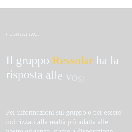
[ CONTATTACI ]
I
l
g
r
u
p
p
o
R
e
s
s
o
l
a
r
h
a
l
a
r
i
s
p
o
s
t
a
a
l
l
e
v
o
s
t
r
e
e
s
i
g
e
n
z
e
e
n
e
Per informazioni sul gruppo o per essere
indirizzati alla realtà più adatta alle
vostre esigenze, siamo a disposizione.