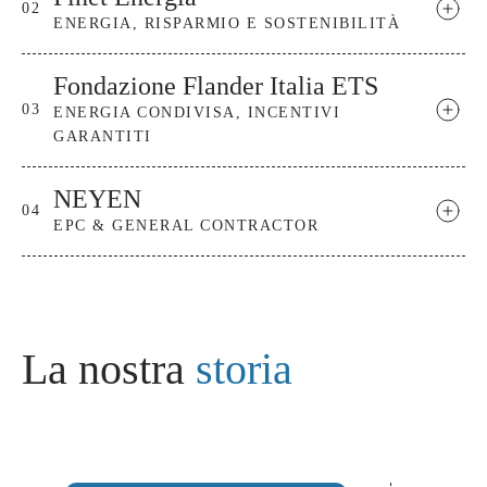
02
ENERGIA, RISPARMIO E SOSTENIBILITÀ
Fondazione Flander Italia ETS
03
ENERGIA CONDIVISA, INCENTIVI
GARANTITI
NEYEN
04
EPC & GENERAL CONTRACTOR
L
a
n
o
s
t
r
a
s
t
o
r
i
a