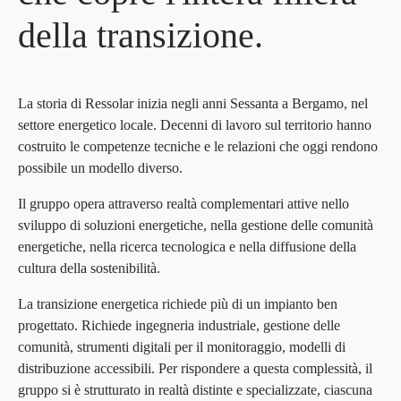
d
e
l
l
a
t
r
a
n
s
i
z
i
o
n
e
.
La storia di Ressolar inizia negli anni Sessanta a Bergamo, nel
settore energetico locale. Decenni di lavoro sul territorio hanno
costruito le competenze tecniche e le relazioni che oggi rendono
possibile un modello diverso.
Il gruppo opera attraverso realtà complementari attive nello
sviluppo di soluzioni energetiche, nella gestione delle comunità
energetiche, nella ricerca tecnologica e nella diffusione della
cultura della sostenibilità.
La transizione energetica richiede più di un impianto ben
progettato. Richiede ingegneria industriale, gestione delle
comunità, strumenti digitali per il monitoraggio, modelli di
distribuzione accessibili. Per rispondere a questa complessità, il
gruppo si è strutturato in realtà distinte e specializzate, ciascuna