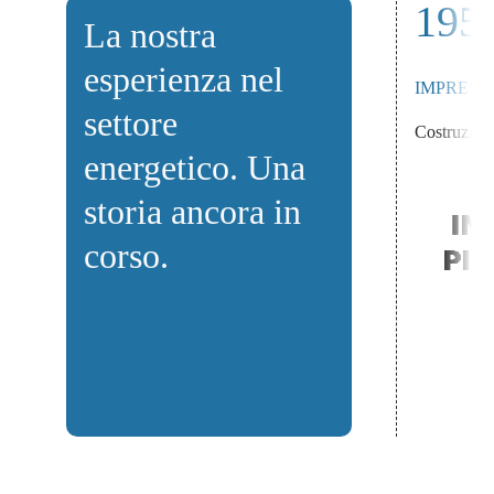
195
La nostra
esperienza nel
IMPRESA 
settore
Costruzion
energetico. Una
storia ancora in
corso.