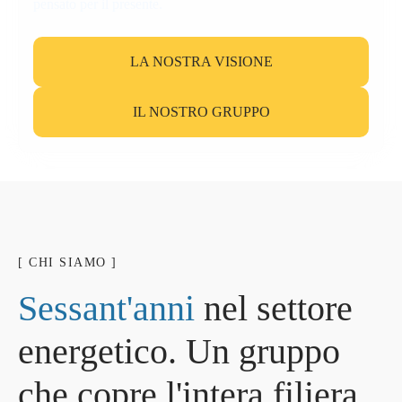
pensato per il presente.
LA NOSTRA VISIONE
IL NOSTRO GRUPPO
[ CHI SIAMO ]
S
e
s
s
a
n
t
'
a
n
n
i
n
e
l
s
e
t
t
o
r
e
e
n
e
r
g
e
t
i
c
o
.
U
n
g
r
u
p
p
o
c
h
e
c
o
p
r
e
l
'
i
n
t
e
r
a
f
i
l
i
e
r
a