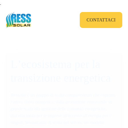
.
CONTATTACI
L
’
e
c
o
s
i
s
t
e
m
a
p
e
r
l
a
t
r
a
n
s
i
z
i
o
n
e
e
n
e
r
g
e
t
i
c
a
Ressolar è un gruppo di realtà complementari che coprono
l'intera filiera energetica: dalla produzione rinnovabile su
grande scala alla gestione delle comunità energetiche,
dall'efficienza per le imprese all'accesso all'energia per i
singoli. Sessant'anni di storia nel settore, un modello