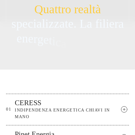
Q
u
a
t
t
r
o
r
e
a
l
t
à
s
p
e
c
i
a
l
i
z
z
a
t
e
.
L
a
f
i
l
i
e
r
a
e
n
e
r
g
e
t
i
c
a
p
e
r
i
n
t
e
r
o
.
CERESS
01
INDIPENDENZA ENERGETICA CHIAVI IN
MANO
Pinet Energia