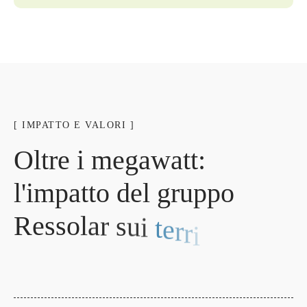
[ IMPATTO E VALORI ]
O
l
t
r
e
i
m
e
g
a
w
a
t
t
:
l
'
i
m
p
a
t
t
o
d
e
l
g
r
u
p
p
o
R
e
s
s
o
l
a
r
s
u
i
t
e
r
r
i
t
o
r
i