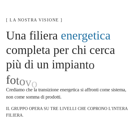
[ LA NOSTRA VISIONE ]
U
n
a
f
i
l
i
e
r
a
e
n
e
r
g
e
t
i
c
a
c
o
m
p
l
e
t
a
p
e
r
c
h
i
c
e
r
c
a
p
i
ù
d
i
u
n
i
m
p
i
a
n
t
o
f
o
t
o
v
o
l
t
a
i
c
o
.
Crediamo che la transizione energetica si affronti come sistema,
non come somma di prodotti.
IL GRUPPO OPERA SU TRE LIVELLI CHE COPRONO L'INTERA
FILIERA.