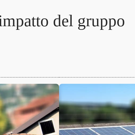
i
m
p
a
t
t
o
d
e
l
g
r
u
p
p
o
r
i