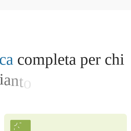
c
a
c
o
m
p
l
e
t
a
p
e
r
c
h
i
i
a
n
t
o
f
o
t
o
v
o
l
t
a
i
c
o
.