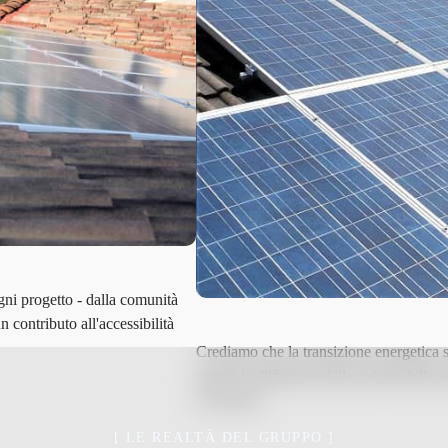
gni progetto - dalla comunità
 contributo all'accessibilità
Crediamo che la transizione energetica s
questo la diffusione della cultura della s
accessorio.
[ LE REALTÀ DEL GRUPPO ]