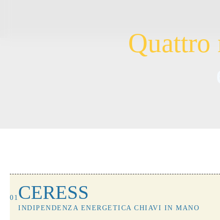
Q
u
a
t
t
r
o
CERESS
01
INDIPENDENZA ENERGETICA CHIAVI IN MANO