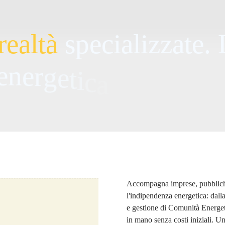
r
e
a
l
t
à
s
p
e
c
i
a
l
i
z
z
a
t
e
.
e
n
e
r
g
e
t
i
c
a
p
e
r
i
n
t
e
r
o
Accompagna imprese, pubbliche 
l'indipendenza energetica: dalla
e gestione di Comunità Energeti
in mano senza costi iniziali. U