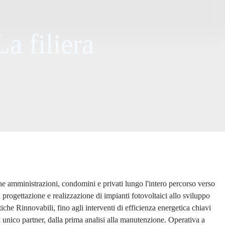
L
a
f
i
l
i
e
r
a
.
amministrazioni, condomini e privati lungo l'intero percorso verso
 progettazione e realizzazione di impianti fotovoltaici allo sviluppo
che Rinnovabili, fino agli interventi di efficienza energetica chiavi
n unico partner, dalla prima analisi alla manutenzione. Operativa a