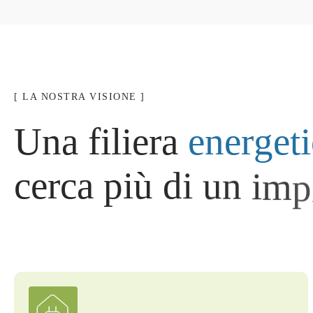
[ LA NOSTRA VISIONE ]
U
n
a
f
i
l
i
e
r
a
e
n
e
r
g
e
t
i
c
e
r
c
a
p
i
ù
d
i
u
n
i
m
p