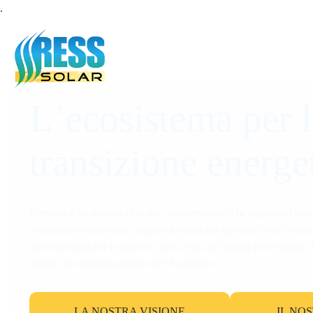
.
L
’
e
c
o
s
i
s
t
e
m
a
p
e
r
l
t
r
a
n
s
i
z
i
o
n
e
e
n
e
r
g
e
Ressolar è un gruppo di realtà complementari che coprono l'intera 
produzione rinnovabile su grande scala alla gestione delle comun
dall'efficienza per le imprese all'accesso all'energia per i singoli.
settore, un modello pensato per il presente.
LA NOSTRA VISIONE
IL NO