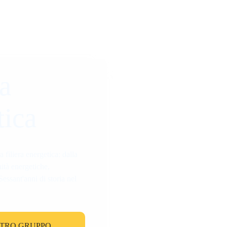
a
t
i
c
a
filiera energetica: dalla
ità energetiche,
 Sessant'anni di storia nel
STRO GRUPPO