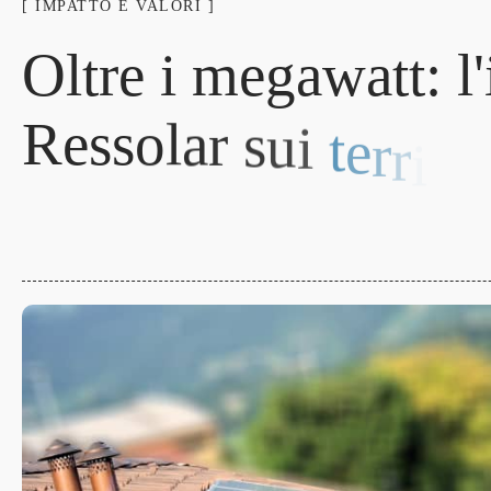
[ IMPATTO E VALORI ]
O
l
t
r
e
i
m
e
g
a
w
a
t
t
:
l
'
R
e
s
s
o
l
a
r
s
u
i
t
e
r
r
i
t
o