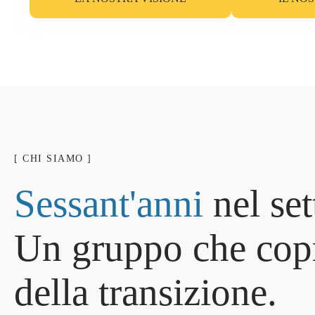
[ CHI SIAMO ]
S
e
s
s
a
n
t
'
a
n
n
i
n
e
l
s
e
t
U
n
g
r
u
p
p
o
c
h
e
c
o
p
d
e
l
l
a
t
r
a
n
s
i
z
i
o
n
e
.