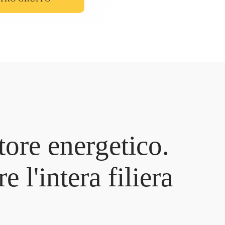
t
o
r
e
e
n
e
r
g
e
t
i
c
o
.
r
e
l
'
i
n
t
e
r
a
f
i
l
i
e
r
a